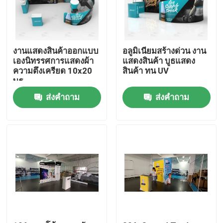
เกี่ยวกับเรา
งานแสดงสินค้าออกแบบ
อลูมิเนียมสร้างด่วน งาน
ทัวร์โรงงาน
เองนิทรรศการแสดงผ้า
แสดงสินค้า บูธแสดง
ความตึงเครียด 10x20
สินค้า ทน UV
บูธ
ควบคุมคุณภาพ
ส่งคำถาม
ส่งคำถาม
ติดต่อเรา
ข่าว
ทุกกรณี
งานแสดงสินค้านิทรรศการ