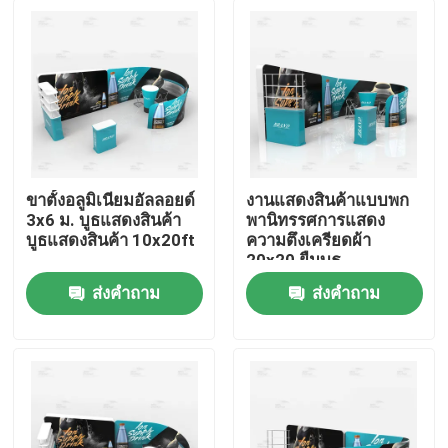
ขาตั้งอลูมิเนียมอัลลอยด์
งานแสดงสินค้าแบบพก
3x6 ม. บูธแสดงสินค้า
พานิทรรศการแสดง
บูธแสดงสินค้า 10x20ft
ความตึงเครียดผ้า
20x20 ยืนบูธ
ส่งคำถาม
ส่งคำถาม
บ้าน
ผลิตภัณฑ์
วิดีโอ