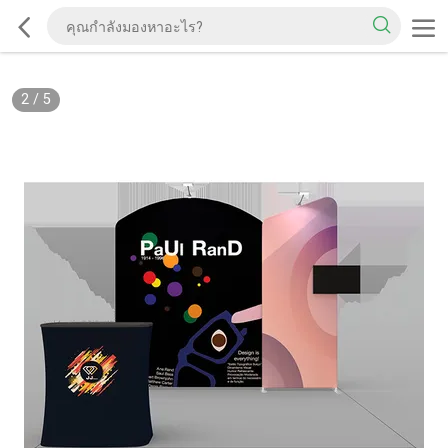
2
/
5