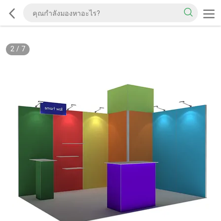
2
/
7