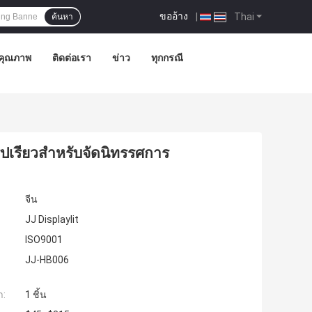
ขออ้าง
|
Thai
ค้นหา
คุณภาพ
ติดต่อเรา
ข่าว
ทุกกรณี
ูปเรียวสำหรับจัดนิทรรศการ
จีน
JJ Displaylit
ISO9001
JJ-HB006
ำ:
1 ชิ้น