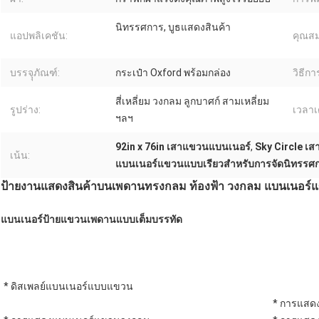
นิทรรศการ, บูธแสดงสินค้า
แอปพลิเคชัน:
คุณสมบ
บรรจุุภัณฑ์:
กระเป๋า Oxford พร้อมกล่อง
วิธีกา
สี่เหลี่ยม วงกลม ลูกบาศก์ สามเหลี่ยม
รูปร่าง:
เวลาเด
ฯลฯ
92in x 76in เสาแขวนแบนเนอร์
,
Sky Circle เ
เน้น:
แบนเนอร์แขวนแบบเรียวสำหรับการจัดนิทรรศ
ป้ายงานแสดงสินค้าบนเพดานทรงกลม ท้องฟ้า วงกลม แบนเนอร์
แบนเนอร์ป้ายแขวนเพดานแบบเต็มบรรทัด
* ดิสเพลย์แบนเนอร์แบบแขวน
* การแสด