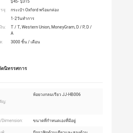
$45- $315
รจุ:
กระเป๋า Oxford พร้อมกล่อง
1-2วันทำการ
งิน:
T / T, Western Union, MoneyGram, D / P, D /
A
ต:
3000 ชิ้น / เดือน
จัดนิทรรศการ
ห้อยวงกลมเรียว JJ-HB006
ัญ:
/Dimension:
ขนาดที่กำหนดเองที่มีอยู่
พ์:
มีกราฟิกด้านเดียวและสองด้าน