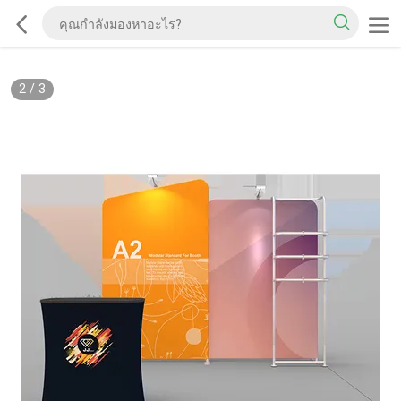
2
/
3