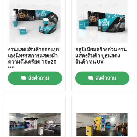
เกี่ยวกับเรา
ทัวร์โรงงาน
งานแสดงสินค้าออกแบบ
อลูมิเนียมสร้างด่วน งาน
เองนิทรรศการแสดงผ้า
แสดงสินค้า บูธแสดง
ควบคุมคุณภาพ
ความตึงเครียด 10x20
สินค้า ทน UV
บูธ
ติดต่อเรา
ส่งคำถาม
ส่งคำถาม
ข่าว
ทุกกรณี
งานแสดงสินค้านิทรรศการ